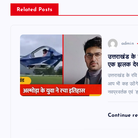
n
Related Posts
a
v
admin
i
उत्तराखंड के
एक झलक देख
g
उत्तराखंड के रव
a
आप भी कह उठेंगे 
नवप्रवर्तक एवं ‘
t
Continue r
i