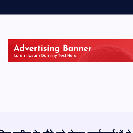
ग
न
ब