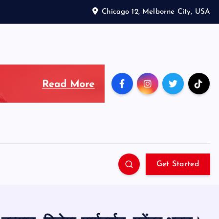
Chicago 12, Melborne City, USA
Get Started