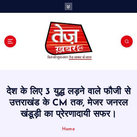
S
k
i
p
t
o
c
o
n
t
e
n
t
देश के लिए 3 युद्ध लड़ने वाले फौजी से
उत्तराखंड के CM तक, मेजर जनरल
खंडूड़ी का प्रेरणादायी सफर।
Home