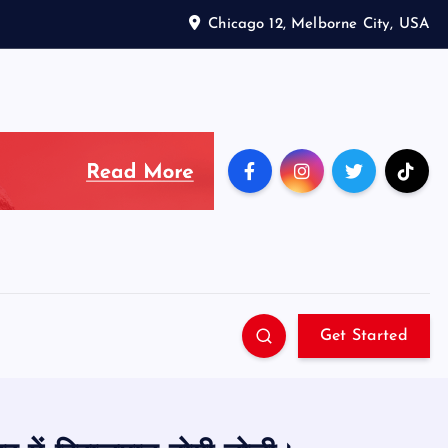
Chicago 12, Melborne City, USA
Get Started