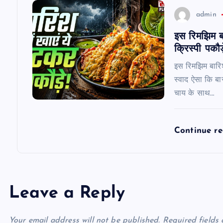
n
admin
इस रिमझिम बार
क्रिस्पी पकौड
इस रिमझिम बारिश म
स्वाद ऐसा कि बा
चाय के साथ…
Continue r
Leave a Reply
Your email address will not be published.
Required fields