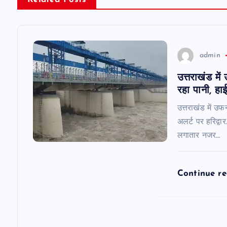
a
v
admin
i
उत्तराखंड मे
रहा पानी, हाई
g
उत्तराखंड में उफ
a
अलर्ट पर हरिद्वा
लगातार नजर…
t
Continue r
i
o