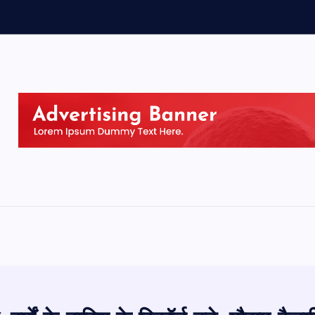
ग
न
ब