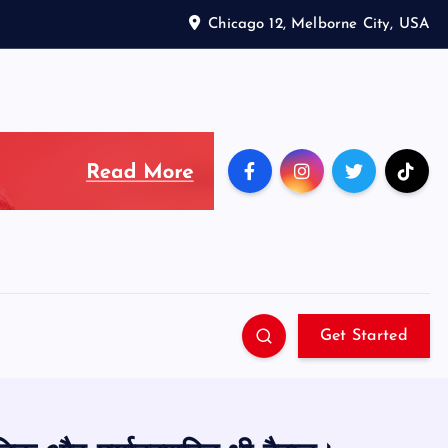
Chicago 12, Melborne City, USA
Get Started