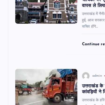
याचिका पर स
वापस ले लिया
g
उत्तराखंड में नै
हुई, आज सरकार 
a
सचिव होंगे…
t
Continue r
i
o
n
admin
उत्तराखंड के
कांवड़ियों ने
उत्तराखंड के हरि