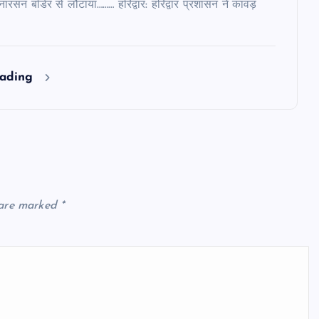
 नारसन बॉर्डर से लौटाया……… हरिद्वार: हरिद्वार प्रशासन ने कांवड़
eading
 are marked
*