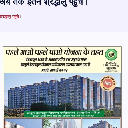
अब तक इतने श्रद्धांलु पहुंचे।
्धांलु पहुंचे।