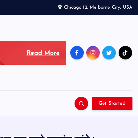
Chicago 12, Melborne City, USA
Get Started