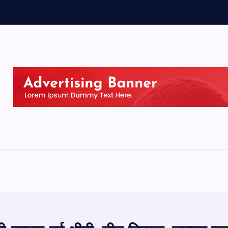
प
त
न