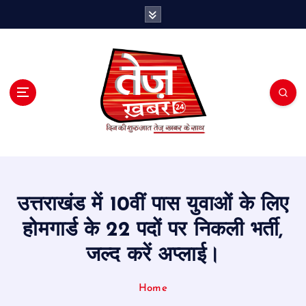
S
k
i
p
t
o
c
o
n
t
e
n
t
उत्तराखंड में 10वीं पास युवाओं के लिए
होमगार्ड के 22 पदों पर निकली भर्ती,
जल्द करें अप्लाई।
Home