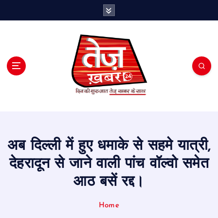
S
k
i
p
t
o
c
o
n
t
e
n
t
अब दिल्ली में हुए धमाके से सहमे यात्री,
देहरादून से जाने वाली पांच वॉल्वो समेत
आठ बसें रद्द।
Home