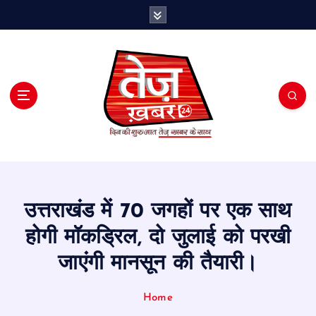
S
k
i
p
t
o
c
o
n
t
e
n
t
उत्तराखंड में 70 जगहों पर एक साथ
होगी मॉकड्रिल, दो जुलाई को परखी
जाएंगी मानसून की तैयारी।
Home