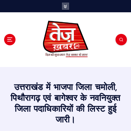
S
k
i
p
t
o
c
o
n
t
e
n
t
उत्तराखंड में भाजपा जिला चमोली,
पिथौरागढ़ एवं बागेश्वर के नवनियुक्त
जिला पदाधिकारियों की लिस्ट हुई
जारी।