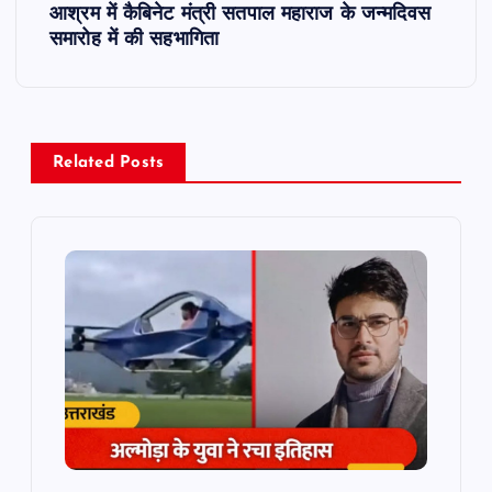
आश्रम में कैबिनेट मंत्री सतपाल महाराज के जन्मदिवस
n
समारोह में की सहभागिता
a
v
Related Posts
i
g
a
t
i
o