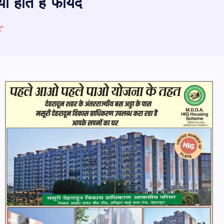
ा होते है फायदे”
े”