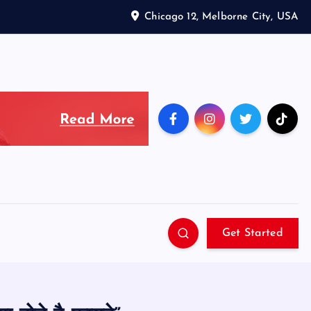
Chicago 12, Melborne City, USA
Get Started