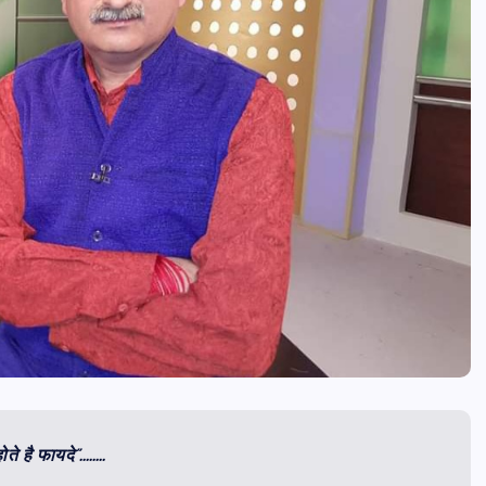
ोते है फायदे”……..