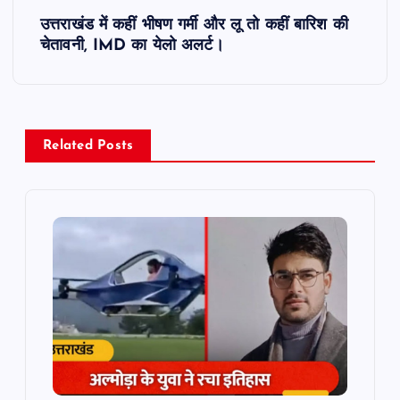
t
उत्तराखंड में कहीं भीषण गर्मी और लू तो कहीं बारिश की
चेतावनी, IMD का येलो अलर्ट।
n
a
v
Related Posts
i
g
a
t
i