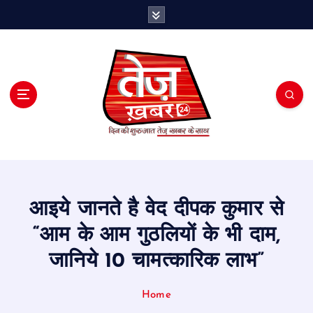
S
k
i
p
t
o
c
o
n
t
e
n
t
आइये जानते है वेद दीपक कुमार से
“आम के आम गुठलियों के भी दाम,
जानिये 10 चामत्कारिक लाभ”
Home