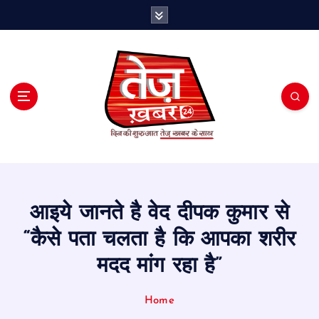
S
k
i
p
t
o
c
o
n
t
e
n
t
आइये जानते है वेद दीपक कुमार से
“कैसे पता चलता है कि आपका शरीर
मदद मांग रहा है”
Home