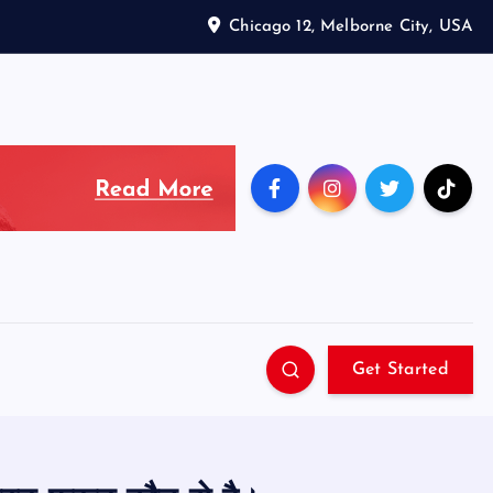
Chicago 12, Melborne City, USA
Get Started