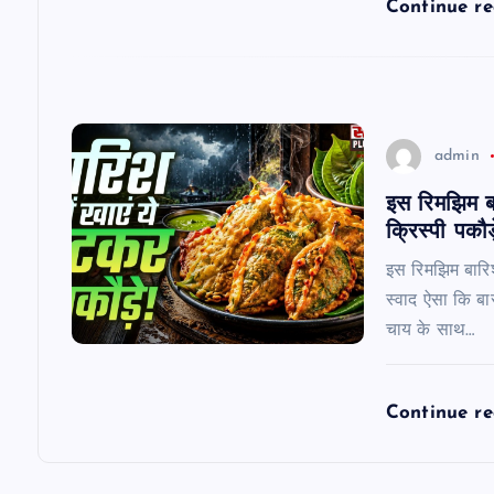
t
Continue r
i
o
admin
n
इस रिमझिम बार
क्रिस्पी पकौड
इस रिमझिम बारिश म
स्वाद ऐसा कि बा
चाय के साथ…
Continue r