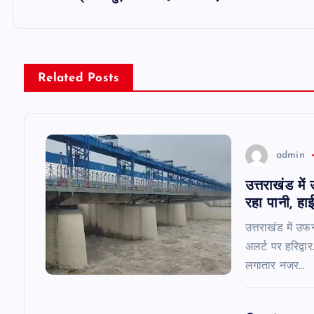
s
t
n
Related Posts
a
v
admin
उत्तराखंड मे
i
रहा पानी, हाई
g
उत्तराखंड में उफ
अलर्ट पर हरिद्वा
a
लगातार नजर…