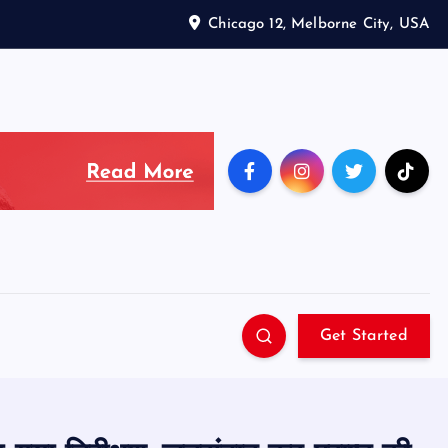
Chicago 12, Melborne City, USA
Get Started