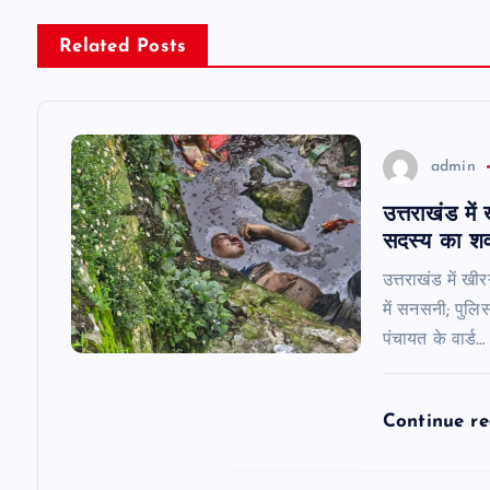
n
Related Posts
a
v
admin
i
उत्तराखंड मे
सदस्य का शव, 
g
उत्तराखंड में खी
a
में सनसनी; पुलिस
पंचायत के वार्ड…
t
Continue r
i