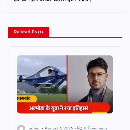
n
a
Related Posts
v
i
g
a
t
i
o
admin
August 7, 2026
0 Comments