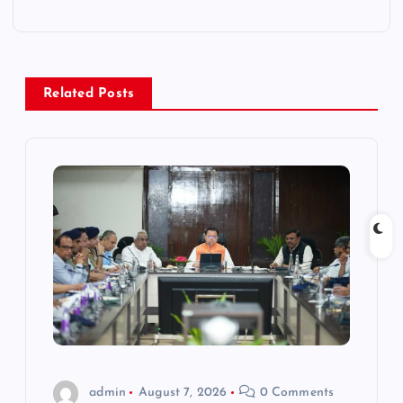
a
v
Related Posts
i
g
a
t
i
o
n
admin
August 7, 2026
0 Comments