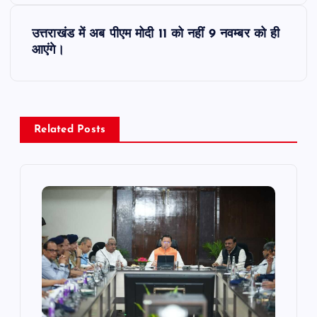
s
उत्तराखंड में अब पीएम मोदी 11 को नहीं 9 नवम्बर को ही
t
आएंगे।
n
a
Related Posts
v
i
g
a
t