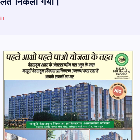
 गलत निकला गया।
या।