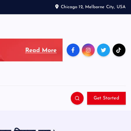
Chicago 12, Melborne City, USA
Get Started