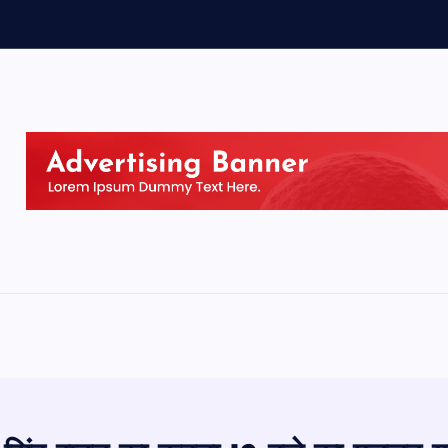
ग
न
ब