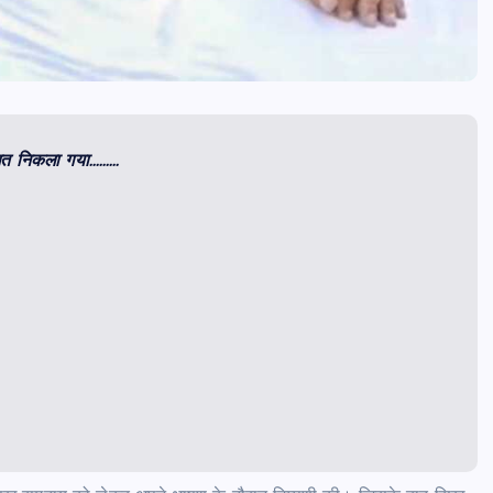
गलत निकला गया………