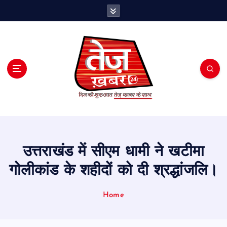
S
k
i
p
t
o
c
o
n
t
e
n
t
उत्तराखंड में सीएम धामी ने खटीमा
गोलीकांड के शहीदों को दी श्रद्धांजलि।
Home