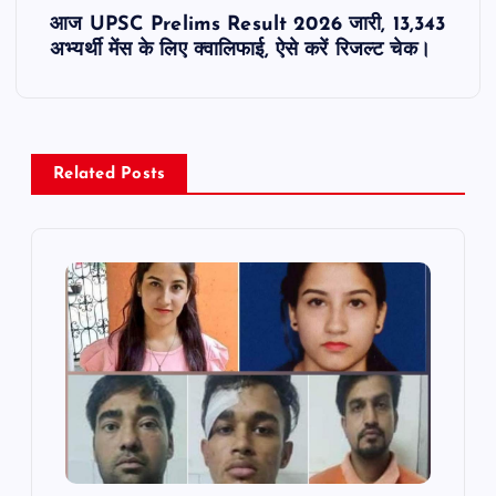
t
आज UPSC Prelims Result 2026 जारी, 13,343
अभ्यर्थी मेंस के लिए क्वालिफाई, ऐसे करें रिजल्ट चेक।
n
a
v
Related Posts
i
g
a
t
i