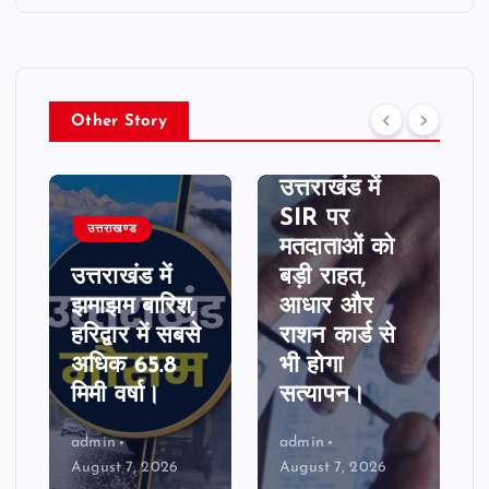
Other Story
उत्तराखण्ड
उत्तराखंड में
SIR पर
उत्तराखण्ड
मतदाताओं को
उत्तराखंड में
बड़ी राहत,
झमाझम बारिश,
आधार और
हरिद्वार में सबसे
राशन कार्ड से
अधिक 65.8
भी होगा
मिमी वर्षा।
सत्यापन।
admin
admin
August 7, 2026
August 7, 2026