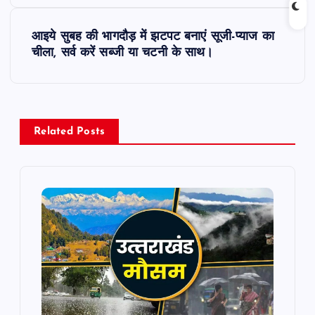
s
t
आइये सुबह की भागदौड़ में झटपट बनाएं सूजी-प्याज का
चीला, सर्व करें सब्जी या चटनी के साथ।
n
a
v
Related Posts
i
g
a
t
i