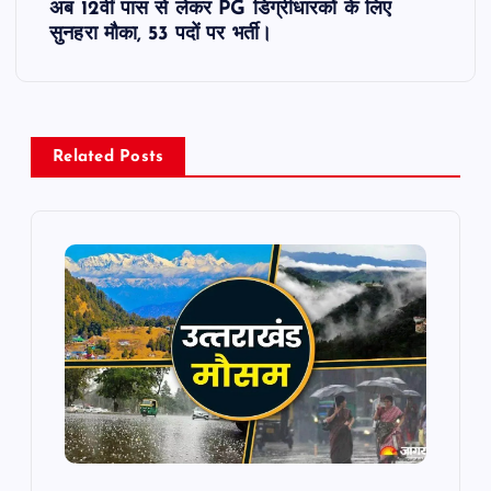
अब 12वीं पास से लेकर PG डिग्रीधारकों के लिए
t
सुनहरा मौका, 53 पदों पर भर्ती।
n
a
Related Posts
v
i
g
a
t
i