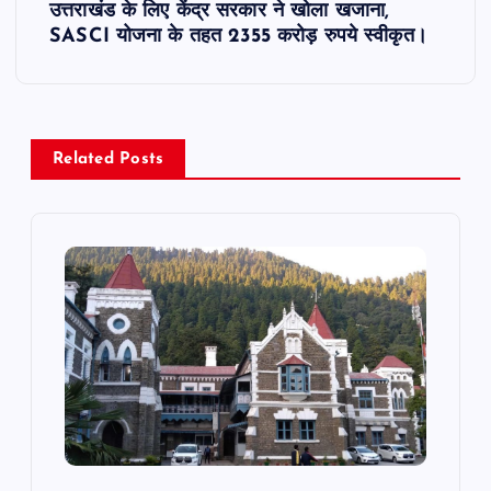
उत्तराखंड के लिए केंद्र सरकार ने खोला खजाना,
t
SASCI योजना के तहत 2355 करोड़ रुपये स्वीकृत।
n
a
Related Posts
v
i
g
a
t
i