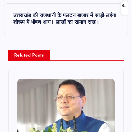
s
t
उत्तराखंड की राजधानी के पलटन बाजार में साड़ी-लहंगा
शोरूम में भीषण आग। लाखों का सामान राख।
n
a
v
Related Posts
i
g
a
t
i