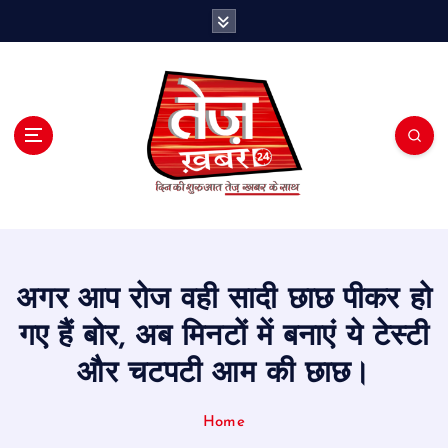
S
k
i
p
t
o
c
o
n
t
e
n
t
अगर आप रोज वही सादी छाछ पीकर हो
गए हैं बोर, अब मिनटों में बनाएं ये टेस्टी
और चटपटी आम की छाछ।
Home