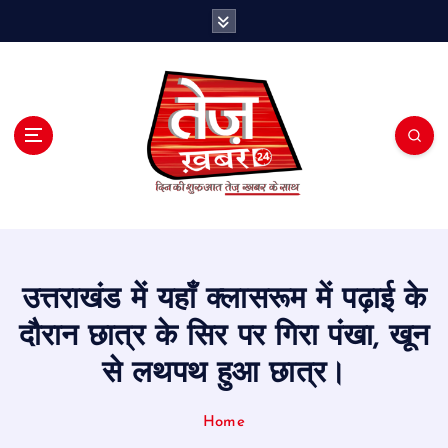
S
k
i
p
t
o
c
o
n
t
e
n
t
उत्तराखंड में यहाँ क्लासरूम में पढ़ाई के
दौरान छात्र के सिर पर गिरा पंखा, खून
से लथपथ हुआ छात्र।
Home