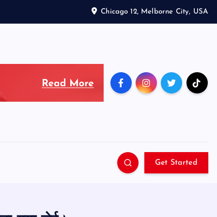
Chicago 12, Melborne City, USA
Get Started