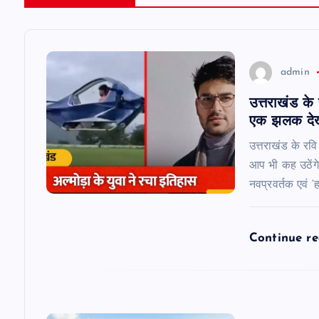
a
v
admin
उत्तराखंड के
i
एक झलक देख
g
उत्तराखंड के रव
आप भी कह उठेंगे 
a
नवप्रवर्तक एवं ‘
t
Continue r
i
o