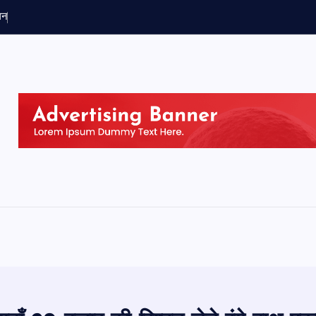
ग
न
ब
ड
क
र