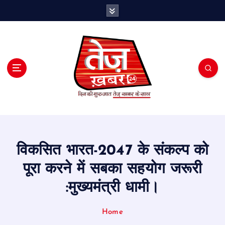
S
k
i
p
t
o
c
o
n
t
e
n
t
विकसित भारत-2047 के संकल्प को
पूरा करने में सबका सहयोग जरूरी
:मुख्यमंत्री धामी।
Home