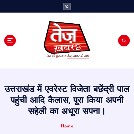
S
k
i
p
t
o
c
o
n
t
e
n
t
उत्तराखंड में एवरेस्ट विजेता बछेंद्री पाल
पहुंची आदि कैलास, पूरा किया अपनी
सहेली का अधूरा सपना।
Home