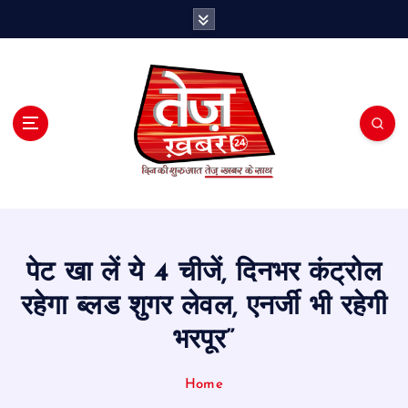
S
k
i
p
t
o
c
o
n
t
e
n
t
पेट खा लें ये 4 चीजें, दिनभर कंट्रोल
रहेगा ब्लड शुगर लेवल, एनर्जी भी रहेगी
भरपूर”
Home