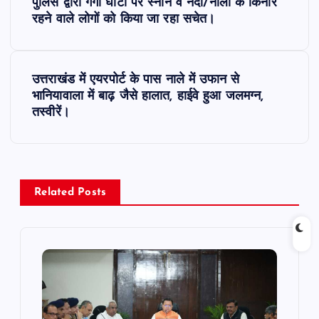
o
पुलिस द्वारा गंगा घाटों पर स्नान व नदी/नालों के किनारे
रहने वाले लोगों को किया जा रहा सचेत।
s
t
उत्तराखंड में एयरपोर्ट के पास नाले में उफान से
भानियावाला में बाढ़ जैसे हालात, हाईवे हुआ जलमग्न,
n
तस्वीरें।
a
v
Related Posts
i
g
a