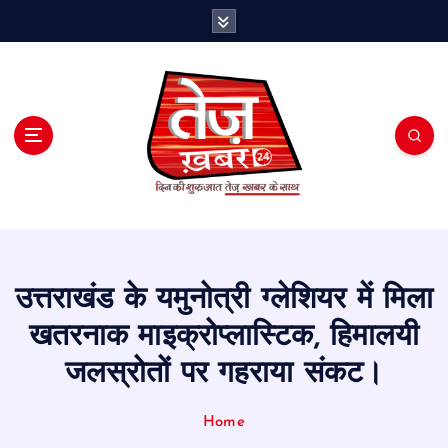
S
k
i
p
t
o
c
o
n
t
e
n
t
उत्तराखंड के यमुनोत्री ग्लेशियर में मिला
खतरनाक माइक्रोप्लास्टिक, हिमालयी
जलस्रोतों पर गहराया संकट।
Home