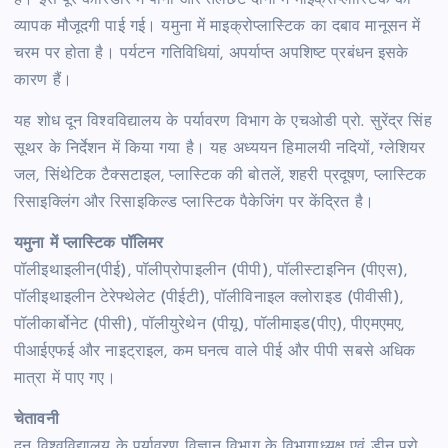
है। इस पूरे कॉरिडोर में पानी और तलछट दोनों में माइक्रोप्लास्टिक की
व्यापक मौजूदगी पाई गई। यमुना में माइक्रोप्लास्टिक का दबाव मानूसन में
चरम पर होता है। पर्यटन गतिविधियां, अपर्याप्त अपशिष्ट प्रबंधन इसके
कारण हैं।
यह शोध दून विश्वविद्यालय के पर्यावरण विभाग के एचओडी प्रो. सुरेंद्र सिंह
सूथर के निर्देशन में किया गया है। यह अध्ययन हिमालयी नदियों, ग्लेशियर
जल, सिंथेटिक टैक्सटाइल, प्लास्टिक की बोतलें, शहरी प्रदूषण, प्लास्टिक
रिसाइक्लिंग और रिसाइकिल्ड प्लास्टिक पैकेजिंग पर केंद्रित है।
यमुना में प्लास्टिक पॉलिमर
पॉलीइथाइलीन(पीई), पॉलीप्रोपाइलीन (पीपी), पॉलीस्टाइनिन (पीएस),
पॉलीइथाइलीन टेरेफ्थेलेट (पीईटी), पॉलीविनाइल क्लोराइड (पीवीसी),
पॉलीकार्बोनेट (पीसी), पॉलीयुरेथेन (पीयू), पॉलीमाइड(पीए), पीएमएमए,
पीआईएफई और नाइट्राइल, कम घनत्व वाले पीई और पीपी सबसे अधिक
मात्रा में पाए गए।
चेतावनी
दून विश्वविद्यालय के पर्यावरण विज्ञान विभाग के विभागाध्यक्ष एवं डीन प्रो.