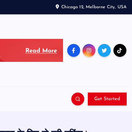
Chicago 12, Melborne City, USA
Get Started