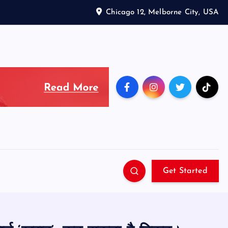
Chicago 12, Melborne City, USA
Get Started