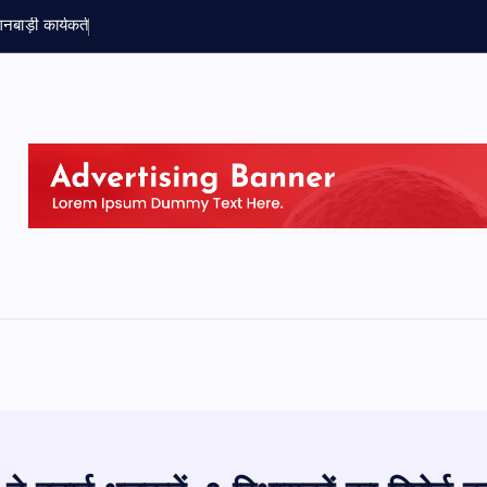
ग
न
ब
ड
क
र
क
र
ब
न
उ
त