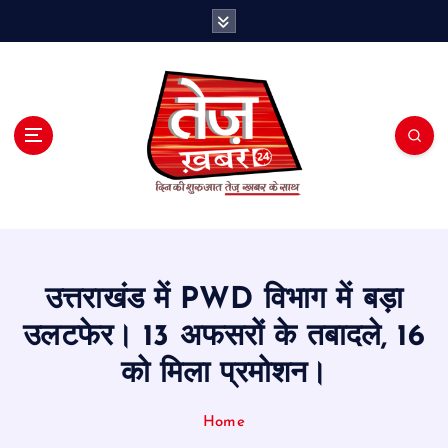
S
k
i
p
t
o
c
o
n
t
e
n
t
उत्तराखंड में PWD विभाग में बड़ा
उलटफेर। 13 अफसरों के तबादले, 16
को मिला प्रमोशन।
Home