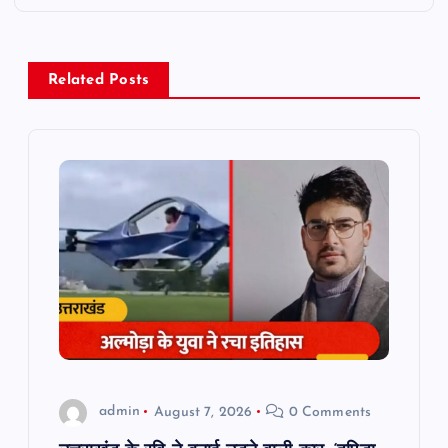
a
v
Related Posts
i
g
a
t
i
o
admin
August 7, 2026
0 Comments
n