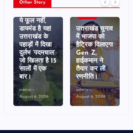
Other Story
उत्तराखण्ड
उत्तराखण्ड
ये फूल नहीं,
डायमंड है यह!
उत्तराखंड चुनाव
उत्तराखंड के
में भाजपा को
पहाड़ों में दिखा
हैट्रिक दिलाएगा
दुर्लभ ‘पदमचाल’
Gen Z,
जो खिलता है 15
हाईकमान ने
सालों में एक
तैयार कर ली
बार।
रणनीति।
admin
admin
August 6, 2026
August 6, 2026