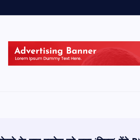
स
क
ल