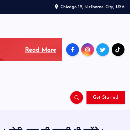
Chicago 12, Melborne City, USA
Get Started